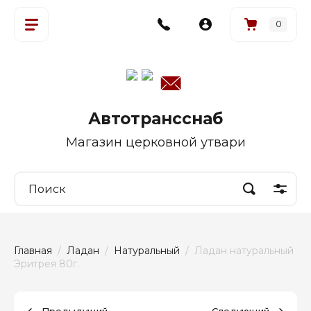
0
Автотрансснаб
Магазин церковной утвари
Главная
  /  
Ладан
  /  
Натуральный
  /  Ладан натуральный  
Эритрея 80г.